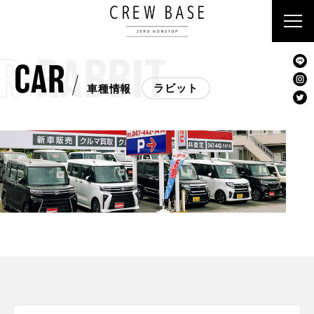
R
RABBIT
CAR
ラビット
車種情報
クルーベース
ラビット