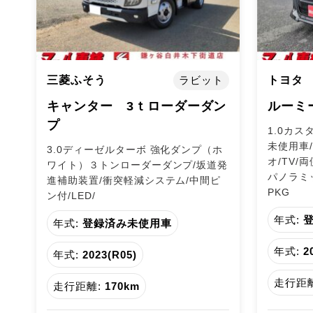
三菱ふそう
ラビット
トヨタ
キャンター 3ｔローダーダン
ルーミ
プ
1.0カス
未使用車
3.0ディーゼルターボ 強化ダンプ（ホ
オ/TV/
ワイト）３トンローダーダンプ/坂道発
パノラミ
進補助装置/衝突軽減システム/中間ピ
PKG
ン付/LED/
年式:
年式:
登録済み未使用車
年式:
2
年式:
2023(R05)
走行距離
走行距離:
170km