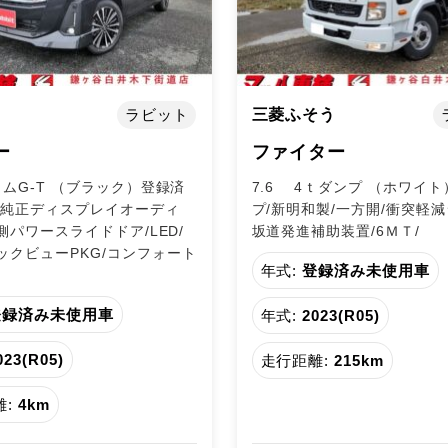
ラビット
三菱ふそう
ー
ファイター
タムG-T （ブラック）登録済
7.6 4ｔダンプ （ホワイト
/純正ディスプレイオーディ
プ/新明和製/一方開/衝突軽減
両側パワースライドドア/LED/
坂道発進補助装置/6ＭＴ/
ックビューPKG/コンフォート
年式:
登録済み未使用車
登録済み未使用車
年式:
2023(R05)
023(R05)
走行距離:
215km
:
4km