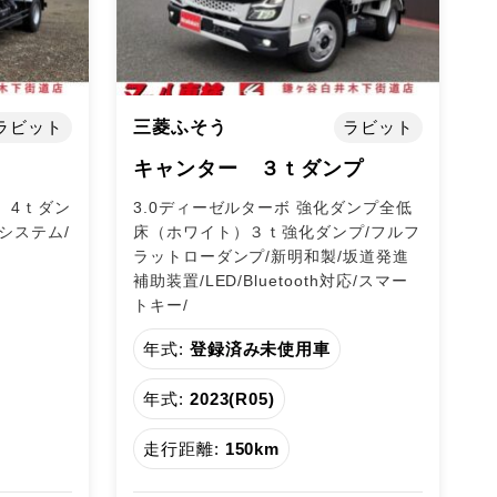
ラビット
三菱ふそう
ラビット
キャンター ３ｔダンプ
）4ｔダン
3.0ディーゼルターボ 強化ダンプ全低
システム/
床（ホワイト）３ｔ強化ダンプ/フルフ
ラットローダンプ/新明和製/坂道発進
補助装置/LED/Bluetooth対応/スマー
トキー/
年式:
登録済み未使用車
年式:
2023(R05)
走行距離:
150km