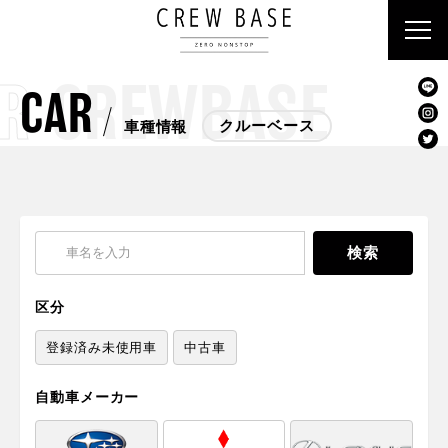
R
CREWBASE
CAR
クルーベース
車種情報
クルーベース
ラビット
区分
登録済み未使用車
中古車
自動車メーカー