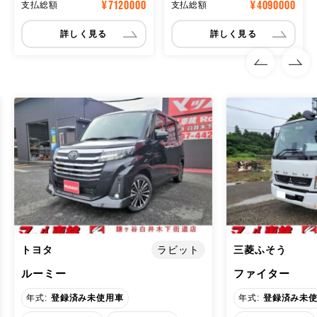
¥7120000
¥4090000
支払総額
支払総額
詳しく見る
詳しく見る
三菱ふそう
三菱ふそう
ラビット
ファイター
キャンター ３
年式:
登録済み未使用車
年式:
登録済み未