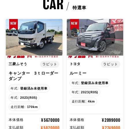
CAR
特選車
NEW
NEW
三菱ふそう
トヨタ
ラビット
ラビット
キャンター 3ｔローダー
ルーミー
ダンプ
年式:
登録済み未使用車
年式:
登録済み未使用車
年式:
2023(R05)
年式:
2023(R05)
走行距離:
4km
走行距離:
170km
¥5670000
¥2099000
本体価格
本体価格
¥5820000
¥2249000
支払総額
支払総額