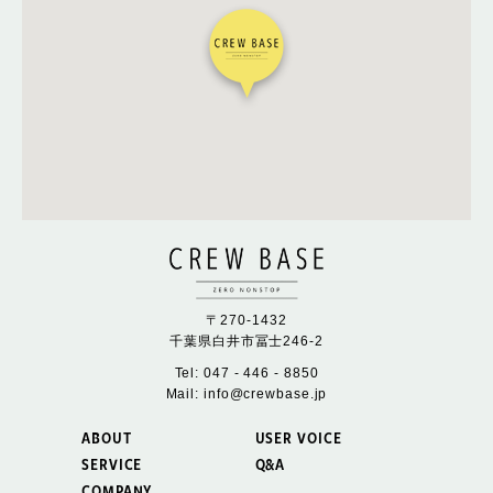
〒270-1432
千葉県白井市冨士246-2
Tel: 047 - 446 - 8850
Mail: info@crewbase.jp
ABOUT
USER VOICE
SERVICE
Q&A
COMPANY