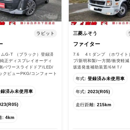
ラビット
三菱ふそう
ー
ファイター
タムG-T （ブラック）登録済
7.6 4ｔダンプ （ホワイト
/純正ディスプレイオーディ
プ/新明和製/一方開/衝突軽減
両側パワースライドドア/LED/
坂道発進補助装置/6ＭＴ/
ックビューPKG/コンフォート
年式:
登録済み未使用車
登録済み未使用車
年式:
2023(R05)
023(R05)
走行距離:
215km
:
4km