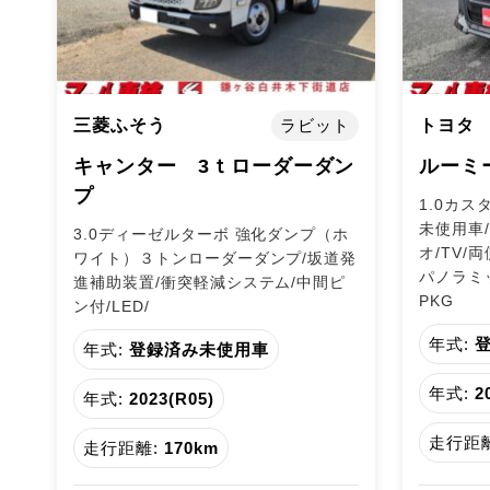
三菱ふそう
ラビット
トヨタ
キャンター 3ｔローダーダン
ルーミ
プ
1.0カス
未使用車
3.0ディーゼルターボ 強化ダンプ（ホ
オ/TV/
ワイト）３トンローダーダンプ/坂道発
パノラミ
進補助装置/衝突軽減システム/中間ピ
PKG
ン付/LED/
年式:
年式:
登録済み未使用車
年式:
2
年式:
2023(R05)
走行距離
走行距離:
170km