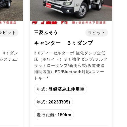
ラビット
三菱ふそう
ラビット
キャンター ３ｔダンプ
）4ｔダン
3.0ディーゼルターボ 強化ダンプ全低
システム/
床（ホワイト）３ｔ強化ダンプ/フルフ
ラットローダンプ/新明和製/坂道発進
補助装置/LED/Bluetooth対応/スマー
トキー/
年式:
登録済み未使用車
年式:
2023(R05)
走行距離:
150km