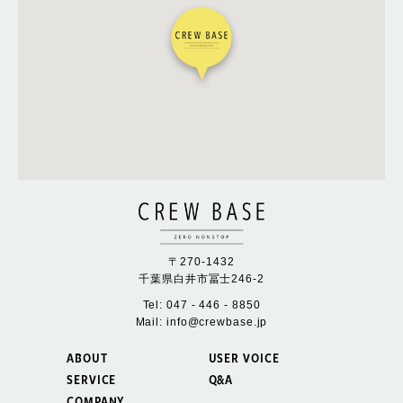
〒270-1432
千葉県白井市冨士246-2
Tel: 047 - 446 - 8850
Mail: info@crewbase.jp
ABOUT
USER VOICE
SERVICE
Q&A
COMPANY