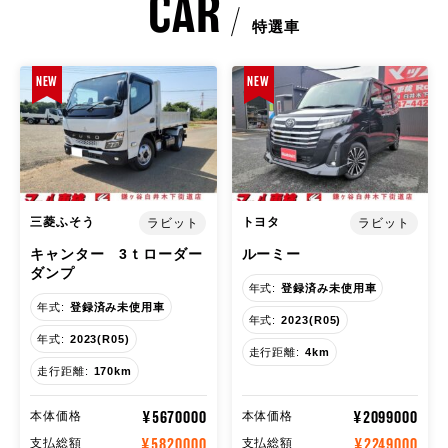
CAR
特選車
NEW
NEW
三菱ふそう
トヨタ
ラビット
ラビット
キャンター 3ｔローダー
ルーミー
ダンプ
年式:
登録済み未使用車
年式:
登録済み未使用車
年式:
2023(R05)
年式:
2023(R05)
走行距離:
4km
走行距離:
170km
¥5670000
¥2099000
本体価格
本体価格
¥5820000
¥2249000
支払総額
支払総額