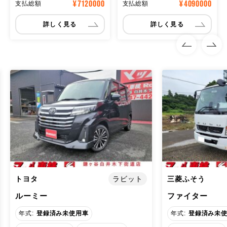
¥7120000
¥4090000
支払総額
支払総額
詳しく見る
詳しく見る
三菱ふそう
三菱ふそう
ラビット
ファイター
キャンター ３
年式:
登録済み未使用車
年式:
登録済み未